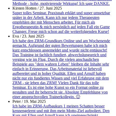
Methode - hohe, motivierende Wirkung! Ich sage DANKE.
Kirsten Hotten
/
27. Juni 2025
Super tolles Seminar. Praxisnah erklärt und super umsetzbar
später in der Arbeit. Kann ich nur jedem Therapeuten
empfehlen der mit Menschen arbeitet. Für mich als
Ergotherapeutin & mich persönlich auf jeden Fall ein Game
Changer. Freue mich schon auf die weiterfolgenden Kurse!
Eva
/
23. Juni 2025
Ich habe den ZRM-Grundkurs Online und am Wochenende
gemacht. Aufgrund der guten Bewertungen habe ich mich
kurz entschlossen angemeldet und wurde nicht enttäuscht!
Das Training ist fachlich fundiert, abwechslungsreich und
verging wie im Flug. Durch die vielen anschaulichen
Beispiele aus "dem wahren Leben" bleiben die Inhalte sehr
einfach in Erinnerung. Das Arbeitsmaterial ist liebevoll
aufbereitet und in hoher Qualität. Ellen und Arnulf haben
nicht nur ein fundiertes Wissen und viel Erfahrung mit dem
ZRM - sie leben das ZRM! Vielen Dank für das tolle
Seminar. Es ist eine hohe Kunst so ein Format online zu
gestalten und ihr beherrscht sie. Absolute Empfehlung von
einer anspruchsvollen Trainerkollegin. 🙂
Peter
/
19. Mai 2025
Ich habe im ZRM-Aufbaukurs 1 meinen Schatten besser
kennengelernt und mit ihm mein Motto-Ziel aufpoliert. Den
Kurs mit Ellen und Arnulf kann ich uneingeschränkt