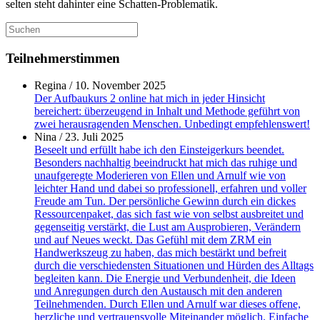
selten steht dahinter eine Schatten-Problematik.
Suche
nach:
Teilnehmerstimmen
Regina
/
10. November 2025
Der Aufbaukurs 2 online hat mich in jeder Hinsicht
bereichert: überzeugend in Inhalt und Methode geführt von
zwei herausragenden Menschen. Unbedingt empfehlenswert!
Nina
/
23. Juli 2025
Beseelt und erfüllt habe ich den Einsteigerkurs beendet.
Besonders nachhaltig beeindruckt hat mich das ruhige und
unaufgeregte Moderieren von Ellen und Arnulf wie von
leichter Hand und dabei so professionell, erfahren und voller
Freude am Tun. Der persönliche Gewinn durch ein dickes
Ressourcenpaket, das sich fast wie von selbst ausbreitet und
gegenseitig verstärkt, die Lust am Ausprobieren, Verändern
und auf Neues weckt. Das Gefühl mit dem ZRM ein
Handwerkszeug zu haben, das mich bestärkt und befreit
durch die verschiedensten Situationen und Hürden des Alltags
begleiten kann. Die Energie und Verbundenheit, die Ideen
und Anregungen durch den Austausch mit den anderen
Teilnehmenden. Durch Ellen und Arnulf war dieses offene,
herzliche und vertrauensvolle Miteinander möglich. Einfache