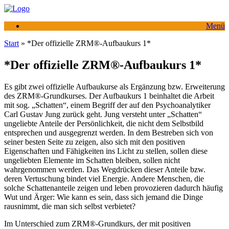
Zum
Inhalt
Menü
springen
Start
»
*Der offizielle ZRM®-Aufbaukurs 1*
*Der offizielle ZRM®-Aufbaukurs 1*
Es gibt zwei offizielle Aufbaukurse als Ergänzung bzw. Erweiterung
des ZRM®-Grundkurses. Der Aufbaukurs 1 beinhaltet die Arbeit
mit sog. „Schatten“, einem Begriff der auf den Psychoanalytiker
Carl Gustav Jung zurück geht. Jung versteht unter „Schatten“
ungeliebte Anteile der Persönlichkeit, die nicht dem Selbstbild
entsprechen und ausgegrenzt werden. In dem Bestreben sich von
seiner besten Seite zu zeigen, also sich mit den positiven
Eigenschaften und Fähigkeiten ins Licht zu stellen, sollen diese
ungeliebten Elemente im Schatten bleiben, sollen nicht
wahrgenommen werden. Das Wegdrücken dieser Anteile bzw.
deren Vertuschung bindet viel Energie. Andere Menschen, die
solche Schattenanteile zeigen und leben provozieren dadurch häufig
Wut und Ärger: Wie kann es sein, dass sich jemand die Dinge
rausnimmt, die man sich selbst verbietet?
Im Unterschied zum ZRM®-Grundkurs, der mit positiven