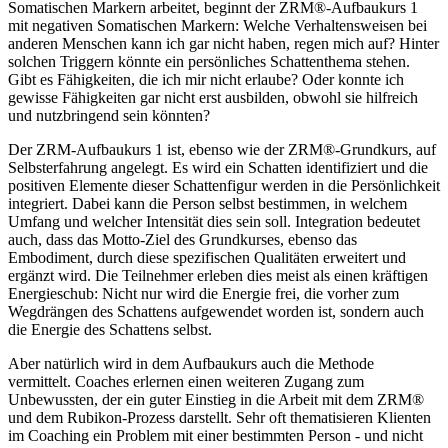
Somatischen Markern arbeitet, beginnt der ZRM®-Aufbaukurs 1
mit negativen Somatischen Markern: Welche Verhaltensweisen bei
anderen Menschen kann ich gar nicht haben, regen mich auf? Hinter
solchen Triggern könnte ein persönliches Schattenthema stehen.
Gibt es Fähigkeiten, die ich mir nicht erlaube? Oder konnte ich
gewisse Fähigkeiten gar nicht erst ausbilden, obwohl sie hilfreich
und nutzbringend sein könnten?
Der ZRM-Aufbaukurs 1 ist, ebenso wie der ZRM®-Grundkurs, auf
Selbsterfahrung angelegt. Es wird ein Schatten identifiziert und die
positiven Elemente dieser Schattenfigur werden in die Persönlichkeit
integriert. Dabei kann die Person selbst bestimmen, in welchem
Umfang und welcher Intensität dies sein soll. Integration bedeutet
auch, dass das Motto-Ziel des Grundkurses, ebenso das
Embodiment, durch diese spezifischen Qualitäten erweitert und
ergänzt wird. Die Teilnehmer erleben dies meist als einen kräftigen
Energieschub: Nicht nur wird die Energie frei, die vorher zum
Wegdrängen des Schattens aufgewendet worden ist, sondern auch
die Energie des Schattens selbst.
Aber natürlich wird in dem Aufbaukurs auch die Methode
vermittelt. Coaches erlernen einen weiteren Zugang zum
Unbewussten, der ein guter Einstieg in die Arbeit mit dem ZRM®
und dem Rubikon-Prozess darstellt. Sehr oft thematisieren Klienten
im Coaching ein Problem mit einer bestimmten Person - und nicht